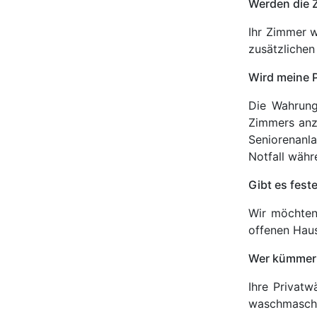
Werden die 
Ihr Zimmer w
zusätzlichen
Wird meine P
Die Wahrung 
Zimmers anzu
Seniorenanla
Notfall währ
Gibt es fest
Wir möchten
offenen Hau
Wer kümmert
Ihre Privatw
waschmaschi