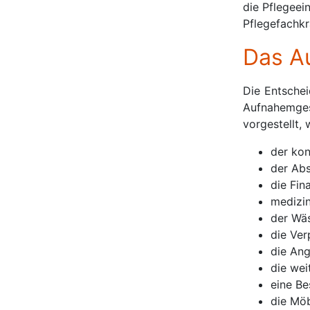
die Pflegeei
Pflegefachkr
Das A
Die Entschei
Aufnahemges
vorgestellt, w
der kon
der Ab
die Fin
medizin
der Wä
die Ver
die Ang
die wei
eine Be
die Möb