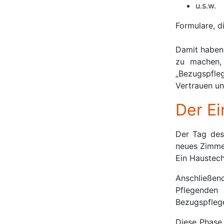
u.s.w.
Formulare, d
Damit haben 
zu machen, 
„Bezugspfle
Vertrauen u
Der Ei
Der Tag des 
neues Zimmer
Ein Haustech
Anschließen
Pflegenden 
Bezugspflege
Diese Phase 