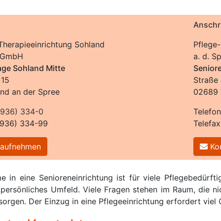
Anschri
Therapieeinrichtung Sohland
Pflege-
 gGmbH
a. d. 
age Sohland Mitte
Senior
 15
Straße
nd an der Spree
02689 
936) 334-0
Telefo
5936) 334-99
Telefa
 aufnehmen
Kon
 in eine Senioreneinrichtung ist für viele Pflegebedürfti
 persönliches Umfeld. Viele Fragen stehen im Raum, die ni
sorgen. Der Einzug in eine Pflegeeinrichtung erfordert viel 