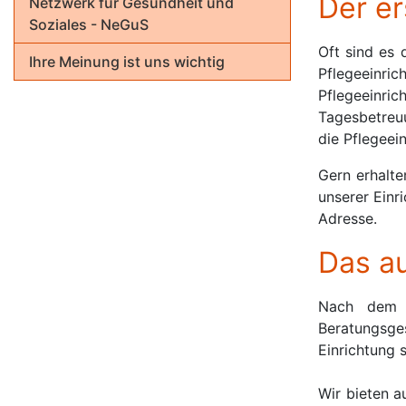
Der er
Netzwerk für Gesundheit und
Soziales - NeGuS
Oft sind es 
Ihre Meinung ist uns wichtig
Pflegeeinric
Pflegeeinri
Tagesbetreuu
die Pflegeei
Gern erhalte
unserer Einr
Adresse.
Das a
Nach dem E
Beratungsges
Einrichtung 
Wir bieten a