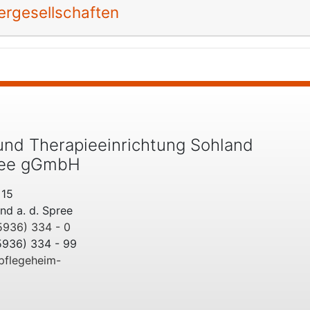
ergesellschaften
und Therapieeinrichtung Sohland
pree gGmbH
 15
d a. d. Spree
5936) 334 - 0
5936) 334 - 99
pflegeheim-